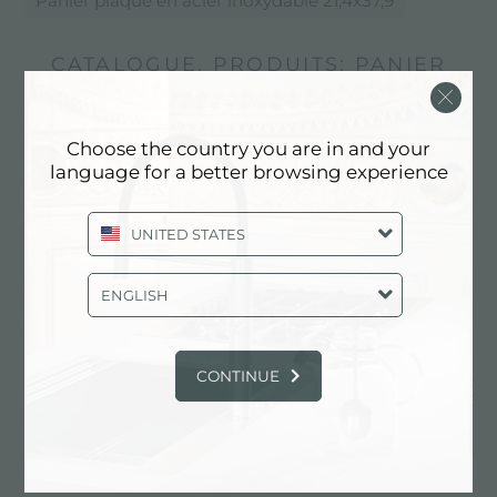
Panier plaque en acier inoxydable 21,4x37,9
CATALOGUE, PRODUITS: PANIER
PLAQUE EN ACIER INOXYDABLE
21,4X37,9
Choose the country you are in and your
language for a better browsing experience
UNITED STATES
ENGLISH
CONTINUE