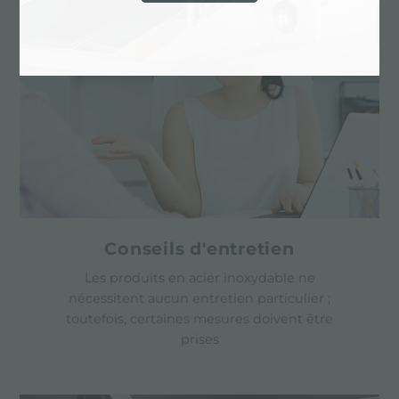
Conseils d'entretien
Les produits en acier inoxydable ne
nécessitent aucun entretien particulier ;
toutefois, certaines mesures doivent être
prises