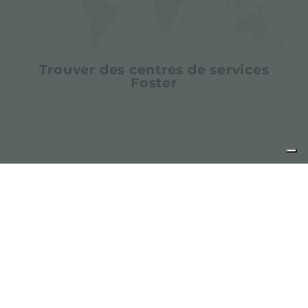
Trouver des centres de services
Foster
partager
FOSTER S.P.A.
Via M.S. Ottone, 18-20
42041 Brescello (Reggio Emilia) - Italy