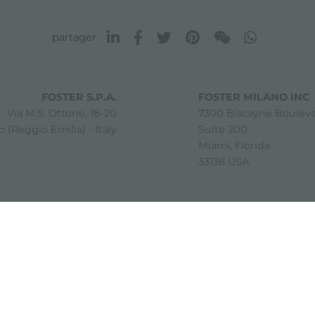
partager
FOSTER S.P.A.
FOSTER MILANO INC
Via M.S. Ottone, 18-20
7300 Biscayne Boulev
 (Reggio Emilia) - Italy
Suite 200
Miami, Florida
33138 USA
0 42041 Brescello (Reggio Emilia) - Italy
i.v.
olicy
Décharge de responsabilité
Plan du site
Modifier les param