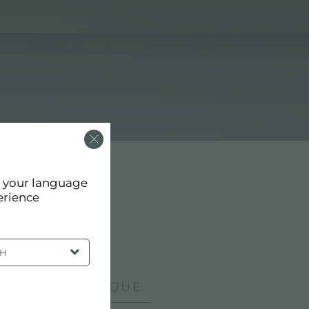
d your language
erience
SH
INTE ÉNERGÉTIQUE