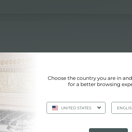
rgétique
Choose the country you are in an
PREINTE ÉNERGÉTIQUE
for a better browsing exp
 réduisons l'empreinte énergétique
UNITED STATES
ENGLI
TENABILITÉ: NOUS RÉDUISONS L'EMPRE