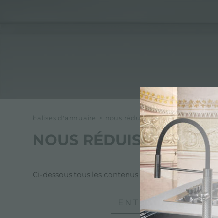
balises d'annuaire
>
nous réduisons l'empreinte éne
NOUS RÉDUISONS L'EM
Ci-dessous tous les contenus marqués avec :
nous
ENTREPRISE, SOU