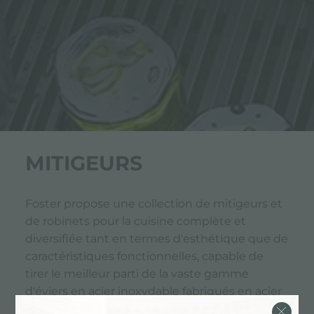
MITIGEURS
Foster propose une collection de mitigeurs et
de robinets pour la cuisine complète et
diversifiée tant en termes d'esthétique que de
caractéristiques fonctionnelles, capable de
tirer le meilleur parti de la vaste gamme
d'éviers en acier inoxydable fabriqués en acier
austénitique AISI 304 et AISI 316 qui, grâce au