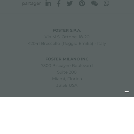
partager
FOSTER S.P.A.
Via M.S. Ottone, 18-20
42041 Brescello (Reggio Emilia) - Italy
FOSTER MILANO INC
7300 Biscayne Boulevard
Suite 200
Miami, Florida
33138 USA
Copyright © 2019-2026 Foster S.p.A. Via M.S. Ottone, 18-20