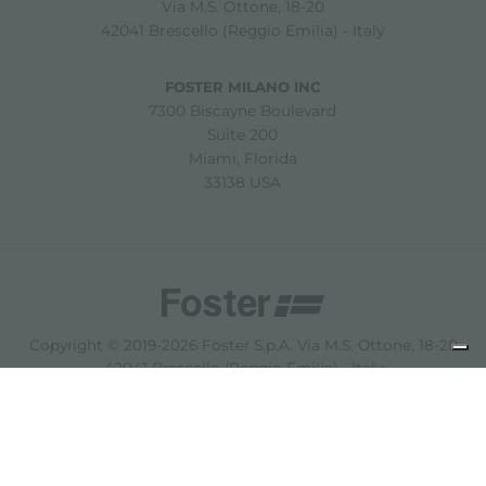
Via M.S. Ottone, 18-20
42041 Brescello (Reggio Emilia) - Italy
FOSTER MILANO INC
7300 Biscayne Boulevard
Suite 200
Miami, Florida
33138 USA
Copyright © 2019-2026 Foster S.p.A. Via M.S. Ottone, 18-20
42041 Brescello (Reggio Emilia) - Italy
P. Iva: 01072310350 | REA RE 11802 | Cap. Soc. 2.500.000 €
i.v.
Noites légales
politique de confidentialité
Cookie
policy
Décharge de responsabilité
Plan du site