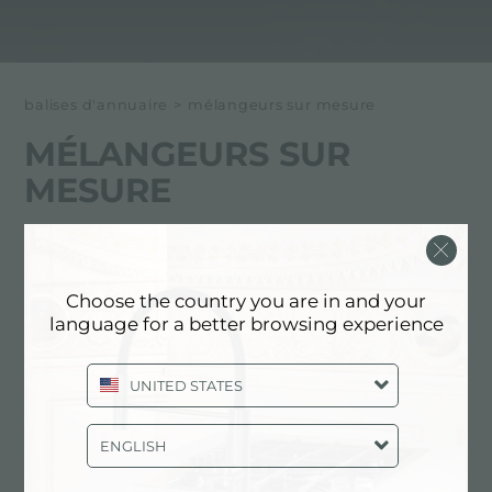
balises d'annuaire
>
mélangeurs sur mesure
MÉLANGEURS SUR
MESURE
Ci-dessous tous les contenus marqués avec :
mélangeurs sur mesure
Choose the country you are in and your
language for a better browsing experience
SERVICES: MÉLANGEURS SUR
MESURE
UNITED STATES
ENGLISH