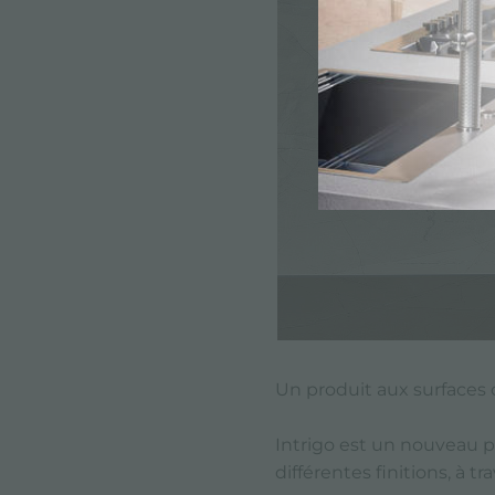
Un produit aux surfaces 
Intrigo est un nouveau po
différentes finitions, à 