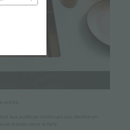
e entité.
duit aux surfaces continues qui, décliné en
ule la peau peut le faire.