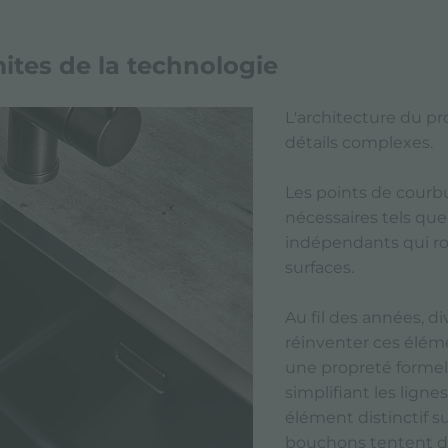
mites de la technologie
L'architecture du pro
détails complexes.
Les points de courbu
nécessaires tels que 
indépendants qui ro
surfaces.
Au fil des années, d
réinventer ces élém
une propreté formel
simplifiant les ligne
élément distinctif su
bouchons tentent de 