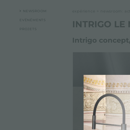
NEWSROOM
expérience
>
newsroom: actu
EVÉNÉMENTS
INTRIGO L
PROJETS
Intrigo concept