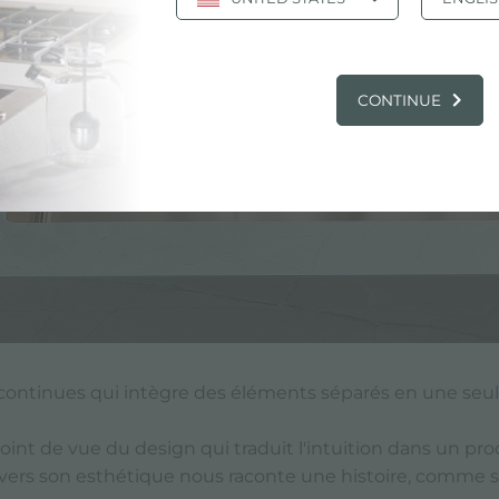
CONTINUE
continues qui intègre des éléments séparés en une seul
int de vue du design qui traduit l'intuition dans un pro
travers son esthétique nous raconte une histoire, comme se