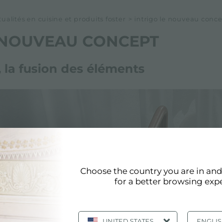
alités en cuisine et produits foster
>
intrigo le nouveau conc
E NOUVEAU CONCEPT
, la fusion des éléments
Choose the country you are in an
for a better browsing exp
UNITED STATES
ENGLI