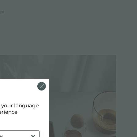
ept
d your language
erience
SH