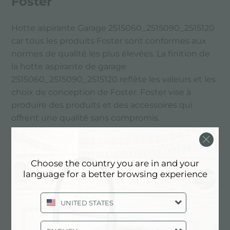
Foster
Hotte aspirante Garage 2515060_2515090_2515120
car tous les produits Foster sont conformes aux
normes de qualité les plus élevées. La finition de
la hotte aspirante de garage
2515060_2515090_2515120 reflète les valeurs et les
choix de conception de Foster. Foster vise à
produire des produits et des accessoires qui
offrent une qualité sans compromis.
PRINCIPAUX SERVICES
Choose the country you are in and your
language for a better browsing experience
UNITED STATES