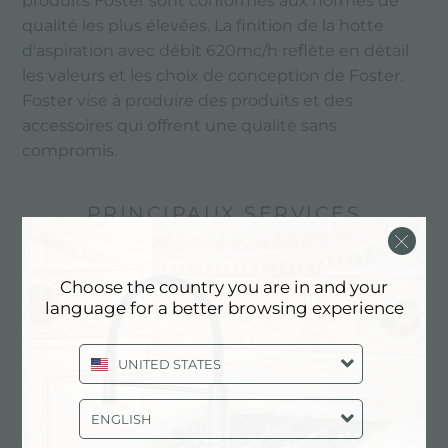
produits Foster sont conformes aux normes de
qualité les plus élevées. La finition de la hotte
d'aspiration avec débit 620mc/h reflète en détail
les valeurs et les choix de conception de Foster.
Foster vise à produire des produits et des
accessoires qui offrent une qualité sans
compromis.
PRINCIPAUX SERVICES
Choose the country you are in and your
language for a better browsing experience
UNITED STATES
ENGLISH