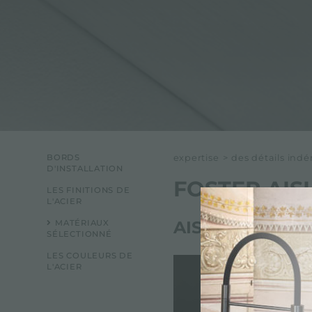
BORDS
expertise
>
des détails indé
D'INSTALLATION
FOSTER AISI
LES FINITIONS DE
L'ACIER
AISI 316
MATÉRIAUX
SÉLECTIONNÉ
LES COULEURS DE
L'ACIER