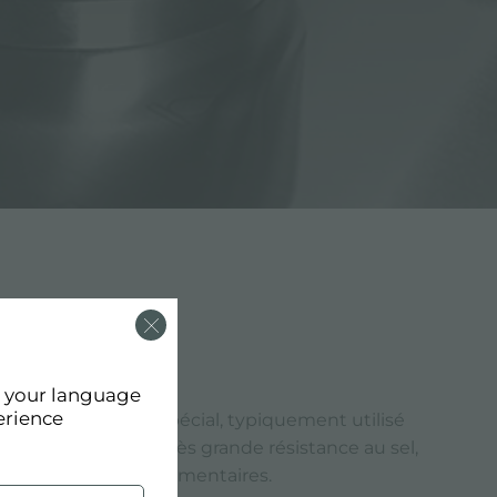
d your language
erience
6
est un acier inox spécial, typiquement utilisé
que, qui offre une très grande résistance au sel,
ifs et aux acides alimentaires.