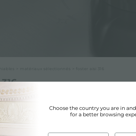
niables
>
matériaux sélectionnés
>
foster aisi 316
 316
Choose the country you are in an
for a better browsing exp
L'acier Foster
AISI 31
dans le secteur nauti
aux détergents agress