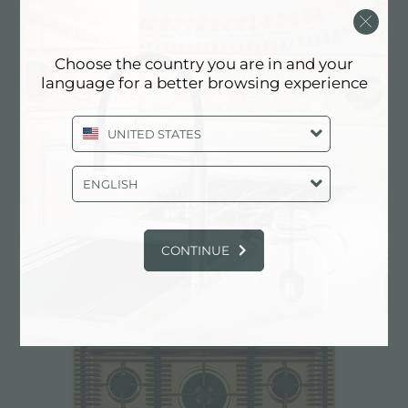
Choose the country you are in and your
language for a better browsing experience
UNITED STATES
ENGLISH
COSMO 5 BRULEURS COPPER
CONTINUE