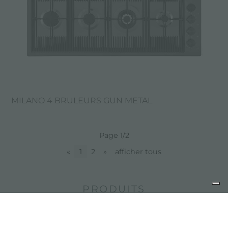
MILANO 4 BRULEURS GUN METAL
Page 1/2
«
1
2
»
afficher tous
PRODUITS