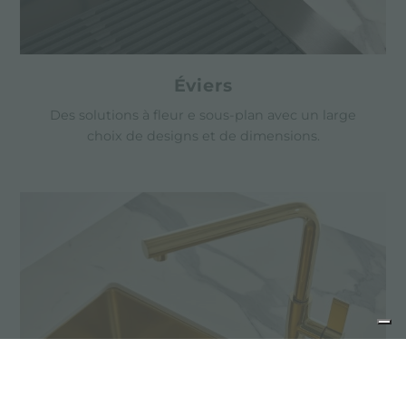
Éviers
Des solutions à fleur e sous-plan avec un large
choix de designs et de dimensions.