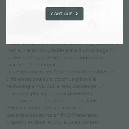
design alliant technologies innovantes et design
contemporain.
CONTINUE
Les éviers encastrés Foster répondent aux
normes de qualité les plus élevées et sont
disponibles en différentes tailles et couleurs.
Foster choisit de créer ses éviers intégrés avec le
meilleur acier inoxydable grâce à un usinage fin
qui les distingue de manière unique sur le
marché international.
Les éviers encastrés Foster sont disponibles en
différentes couleurs, obtenus grâce à la
technologie PVD qui le rend colorier par un
processus physique qui augmente la
performance de résistance et la durabilité des
éviers intégrés dans votre cuisine.
Les éviers encastrés en PVD Foster sont
disponibles dans les couleurs suivantes :