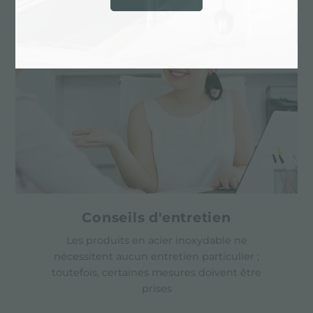
Conseils d'entretien
Les produits en acier inoxydable ne
nécessitent aucun entretien particulier ;
toutefois, certaines mesures doivent être
prises