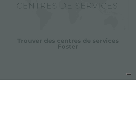
Trouver des centres de services
Foster
partager
FOSTER S.P.A.
Via M.S. Ottone, 18-20