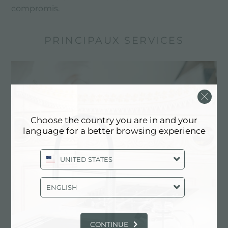
compromis.
PRINCIPAUX SERVICES
Choose the country you are in and your
language for a better browsing experience
UNITED STATES
ENGLISH
Dessin personnalisé
Les produits sur mesure sont les éléments
distinctifs de la production de Foster
CONTINUE