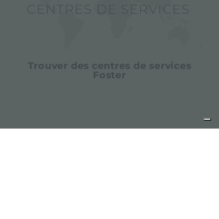
Trouver des centres de services
Foster
partager
FOSTER S.P.A.
Via M.S. Ottone, 18-20