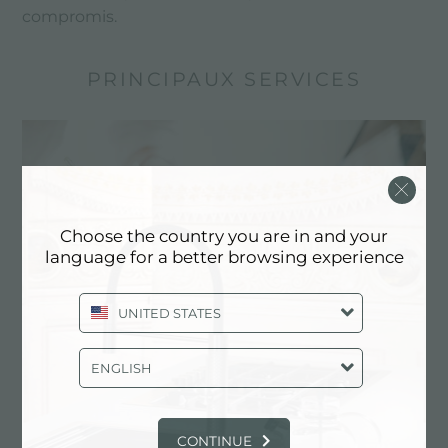
compromis.
PRINCIPAUX SERVICES
Choose the country you are in and your
language for a better browsing experience
UNITED STATES
ENGLISH
Dessin personnalisé
Les produits sur mesure sont les éléments
distinctifs de la production de Foster
CONTINUE