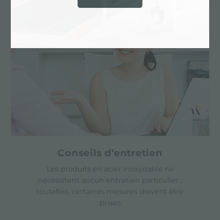
Conseils d'entretien
Les produits en acier inoxydable ne
nécessitent aucun entretien particulier ;
toutefois, certaines mesures doivent être
prises