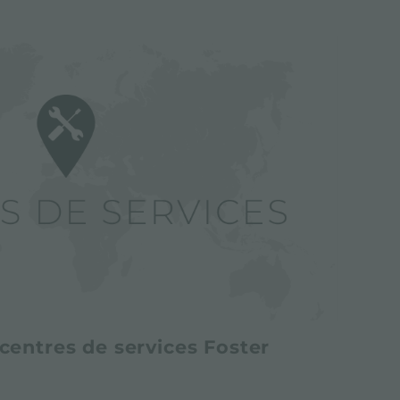
centres de services Foster