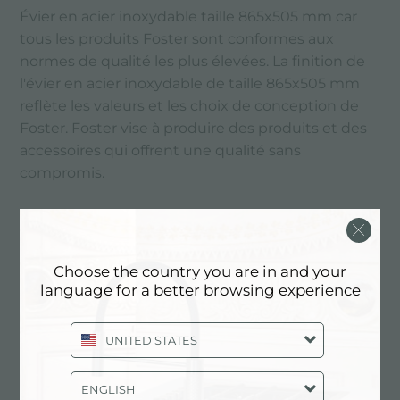
Évier en acier inoxydable taille 865x505 mm car
tous les produits Foster sont conformes aux
normes de qualité les plus élevées. La finition de
l'évier en acier inoxydable de taille 865x505 mm
reflète les valeurs et les choix de conception de
Foster. Foster vise à produire des produits et des
accessoires qui offrent une qualité sans
compromis.
PRINCIPAUX SERVICES
Choose the country you are in and your
language for a better browsing experience
UNITED STATES
ENGLISH