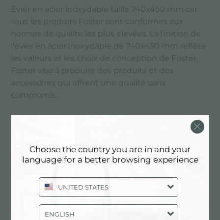
Évier en acier inoxydable taille 740x450 mm car
tous les produits Foster sont conformes aux
normes de qualité les plus élevées. La finition de
l'évier en acier inoxydable de 740x450 mm reflète
les valeurs et les choix de conception de Foster.
Foster vise à produire des produits et des
accessoires qui offrent une qualité sans
compromis.
PRINCIPAUX SERVICES
Choose the country you are in and your
language for a better browsing experience
UNITED STATES
ENGLISH