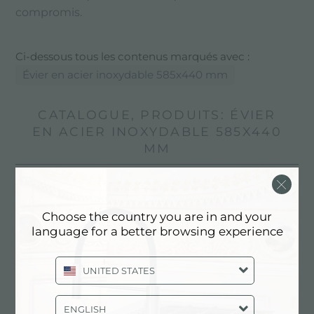
compromis.
Ci-dessous tous les contenus marqués avec :
Évier en acier inoxydable 585x440 mm
CATALOGUE, PRODUITS: ÉVIER
EN ACIER INOXYDABLE 585X440
MM
Choose the country you are in and your
language for a better browsing experience
UNITED STATES
ENGLISH