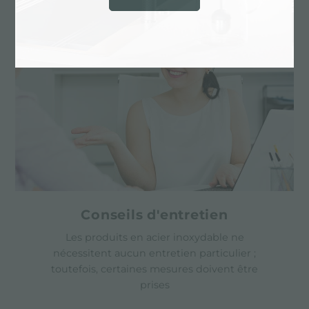
Conseils d'entretien
Les produits en acier inoxydable ne
nécessitent aucun entretien particulier ;
toutefois, certaines mesures doivent être
prises