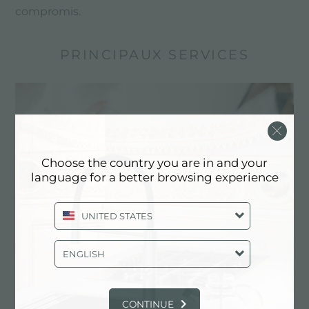
compromis.
PRINCIPAUX SERVICES
Choose the country you are in and your
language for a better browsing experience
UNITED STATES
ENGLISH
Dessin personnalisé
Les produits sur mesure sont les éléments
distinctifs de la production de Foster
CONTINUE