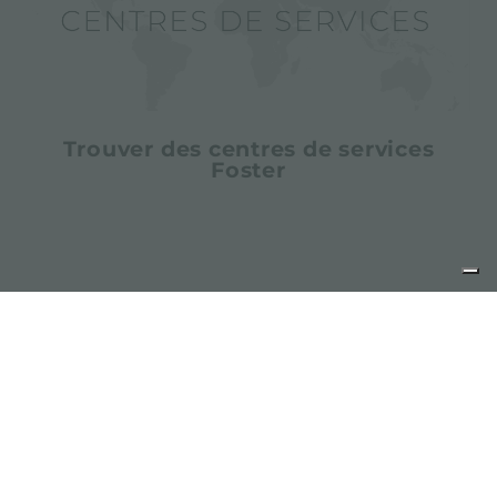
Trouver des centres de services
Foster
partager
FOSTER S.P.A.
Via M.S. Ottone, 18-20