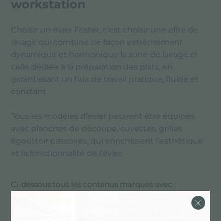
workstation
Choisir un évier Foster, c’est choisir une offre de
lavage qui combine de façon extrèmement
dynamique et harmonique la zone de lavage et
celle dédiée à la préparation des plats, en
garantissant un flux de travail pratique, fluide et
constant.
Tous les modèles d’évier peuvent être équipés
avec planches de découpe, cuvettes, grilles
égouttoir passoires, qui enrichissent l’esthétique
et la fonctionnalité de l’évier.
Ci-dessous tous les contenus marqués avec :
Évier de station de travail