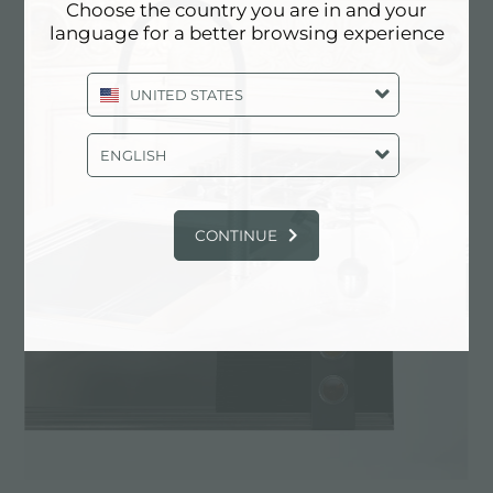
EXPÉRIENCE, NEWSROOM:
Choose the country you are in and your
language for a better browsing experience
ACTUALITÉS EN CUISINE ET
PRODUITS FOSTER: ÉVIER DE
STATION DE TRAVAIL
UNITED STATES
ENGLISH
CONTINUE