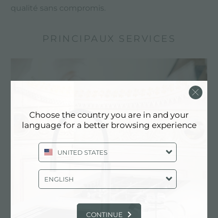
qualité sans compromis.
PRINCIPAUX SERVICES
Choose the country you are in and your
language for a better browsing experience
UNITED STATES
ENGLISH
Dessin personnalisé
Les produits sur mesure sont les éléments
distinctifs de la production de Foster
CONTINUE