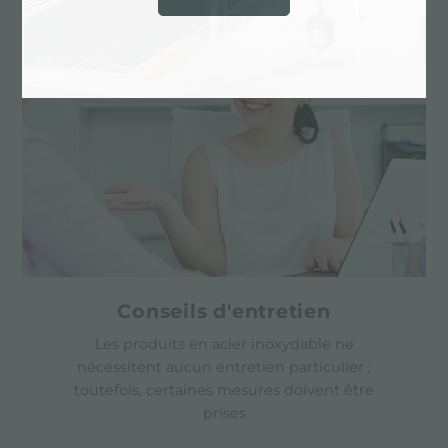
Conseils d'entretien
Les produits en acier inoxydable ne
nécessitent aucun entretien particulier ;
toutefois, certaines mesures doivent être
prises