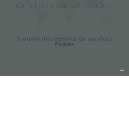
Trouver des centres de services
Foster
partager
FOSTER S.P.A.
Via M.S. Ottone, 18-20