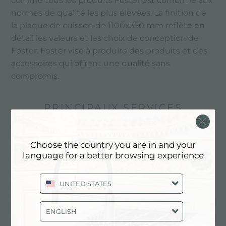
comme tous les produits Foster est conforme aux
normes de qualité les plus élevées. La finition de
la plaque de cuisson de 1100x350 mm reflète en
détail les valeurs et les choix de conception de
Foster. Foster vise à produire des produits et des
accessoires qui offrent une qualité sans
compromis.
PRINCIPAUX SERVICES
Choose the country you are in and your
language for a better browsing experience
UNITED STATES
ENGLISH