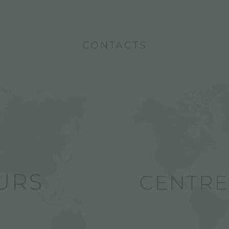
CONTACTS