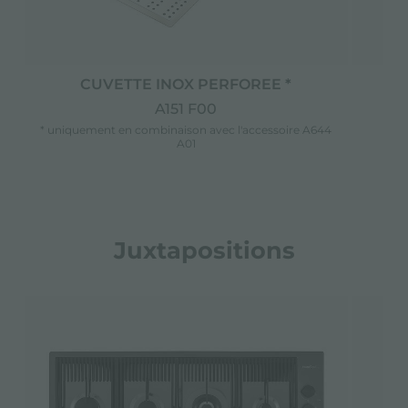
CUVETTE INOX PERFOREE *
C
A151 F00
* uniquement en combinaison avec l'accessoire A644
A01
Juxtapositions