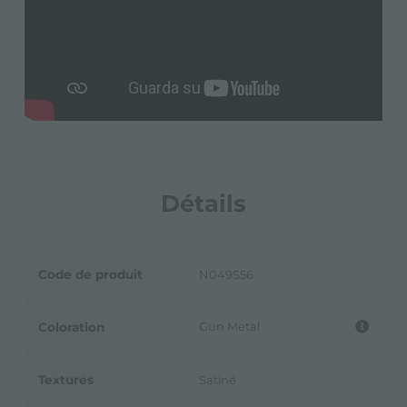
Détails
Code de produit
N049S56
Gun Metal
Coloration
Textures
Satiné