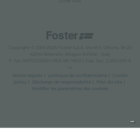
33138 USA
Copyright © 2019-2026 Foster S.p.A. Via M.S. Ottone, 18-20
42041 Brescello (Reggio Emilia) - Italy
P. Iva: 01072310350 | REA RE 11802 | Cap. Soc. 2.500.000 €
i.v.
Noites légales
politique de confidentialité
Cookie
policy
Décharge de responsabilité
Plan du site
Modifier les paramètres des cookies