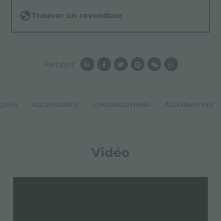
Trouver un revendeur
Partager
IQUES
ACCESSOIRES
JUXTAPOSITIONS
ALTERNATIVES
Vidéo