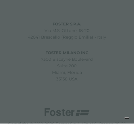
FOSTER S.P.A.
Via M.S. Ottone, 18-20
42041 Brescello (Reggio Emilia) - Italy
FOSTER MILANO INC
7300 Biscayne Boulevard
Suite 200
Miami, Florida
33138 USA
Copyright © 2019-2026 Foster S.p.A. Via M.S. Ottone, 18-20
42041 Brescello (Reggio Emilia) - Italy