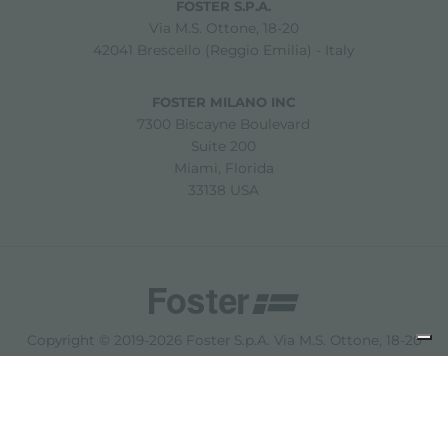
FOSTER S.P.A.
Via M.S. Ottone, 18-20
42041 Brescello (Reggio Emilia) - Italy
FOSTER MILANO INC
7300 Biscayne Boulevard
Suite 200
Miami, Florida
33138 USA
Copyright © 2019-2026 Foster S.p.A. Via M.S. Ottone, 18-20
42041 Brescello (Reggio Emilia) - Italy
P. Iva: 01072310350 | REA RE 11802 | Cap. Soc. 2.500.000 €
i.v.
Noites légales
politique de confidentialité
Cookie