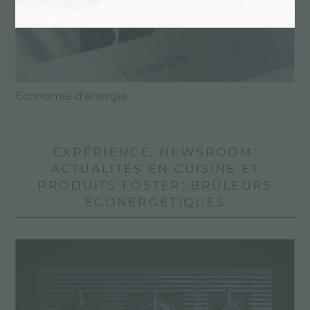
Économie d'énergie
EXPÉRIENCE, NEWSROOM:
ACTUALITÉS EN CUISINE ET
PRODUITS FOSTER: BRÛLEURS
ÉCONERGÉTIQUES