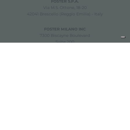
FOSTER S.P.A.
Via M.S. Ottone, 18-20
42041 Brescello (Reggio Emilia) - Italy
FOSTER MILANO INC
7300 Biscayne Boulevard
Suite 200
Miami, Florida
33138 USA
Copyright © 2019-2026 Foster S.p.A. Via M.S. Ottone, 18-20
42041 Brescello (Reggio Emilia) - Italy
P. Iva: 01072310350 | REA RE 11802 | Cap. Soc. 2.500.000 €
i.v.
Noites légales
politique de confidentialité
Cookie
policy
Décharge de responsabilité
Plan du site